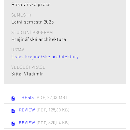
Bakalářská práce
SEMESTR
Letní semestr 2025
STUDIJNÍ PROGRAM
Krajinářská architektura
ÚSTAV
Ústav krajinářské architektury
VEDOUCÍ PRÁCE
Sitta, Vladimír
THESIS
(PDF, 22,33 MB)
REVIEW
(PDF, 125,60 KB)
REVIEW
(PDF, 320,04 KB)