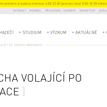
m prázdnin je budova otevřena: 6.00–22.00 (pracovní dny), 8.00–22.00 (víkend
INTRANET
WEBMAIL
PŘIHLÁŠENÍ - ERASMUS
NORMY ČSN
DETAI
HAZEČI
STUDIUM
VÝZKUM
AKTUÁLNĚ
AJÍCÍ PO TERAPII IMAGINACE
CHA VOLAJÍCÍ PO
NACE