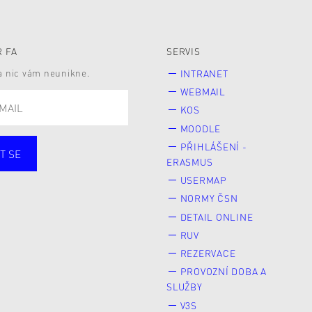
 FA
SERVIS
 a nic vám neunikne.
INTRANET
WEBMAIL
KOS
MOODLE
PŘIHLÁŠENÍ -
T SE
ERASMUS
cí
Zaměstnané
USERMAP
Veřejnost
NORMY ČSN
e* kyně o studium
DETAIL ONLINE
RUV
REZERVACE
PROVOZNÍ DOBA A
SLUŽBY
V3S