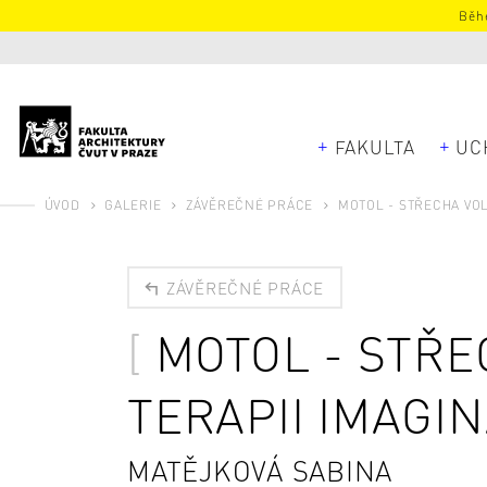
Běhe
FAKULTA
UC
ÚVOD
GALERIE
ZÁVĚREČNÉ PRÁCE
MOTOL - STŘECHA VOL
ZÁVĚREČNÉ PRÁCE
MOTOL - STŘE
TERAPII IMAGI
MATĚJKOVÁ SABINA