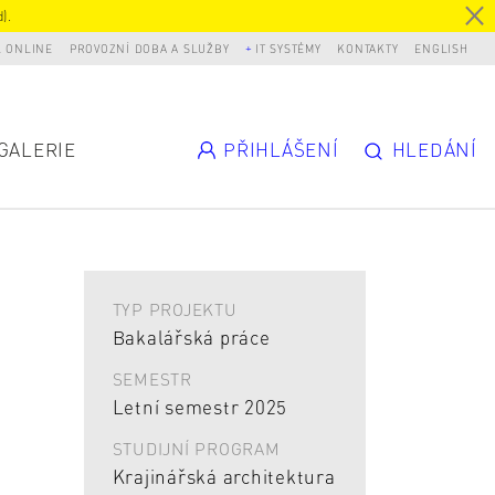
).
L ONLINE
PROVOZNÍ DOBA A SLUŽBY
IT SYSTÉMY
KONTAKTY
ENGLISH
GALERIE
PŘIHLÁŠENÍ
HLEDÁNÍ
TYP PROJEKTU
Bakalářská práce
SEMESTR
Letní semestr 2025
STUDIJNÍ PROGRAM
Krajinářská architektura