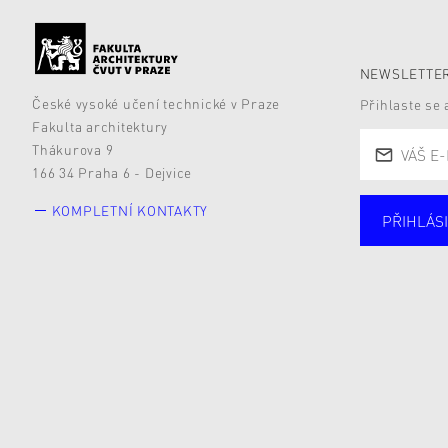
NEWSLETTER
České vysoké učení technické v Praze
Přihlaste se
Fakulta architektury
Thákurova 9
166 34 Praha 6 - Dejvice
KOMPLETNÍ KONTAKTY
PŘIHLÁSI
Studují
Alumni
Zájemc