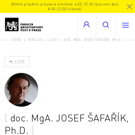
Během prázdnin je budova otevřena: 6.00–22.00 (pracovní dny),
8.00–22.00 (víkend).
ÚVOD
FAKULTA
LIDÉ
DOC. MGA. JOSEF ŠAFAŘÍK, PH.D.
LIDÉ
doc. MgA.
JOSEF ŠAFAŘÍK
,
Ph.D.