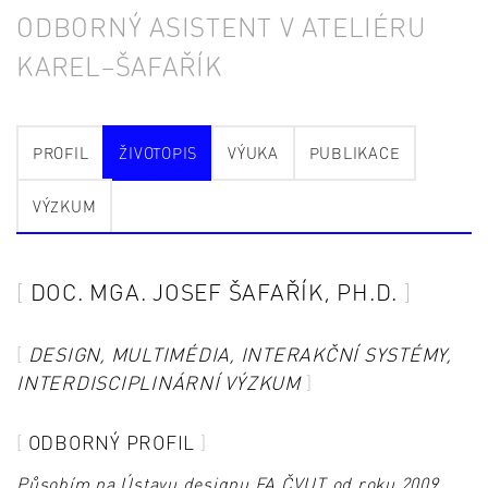
ODBORNÝ ASISTENT V ATELIÉRU
KAREL–ŠAFAŘÍK
PROFIL
ŽIVOTOPIS
VÝUKA
PUBLIKACE
VÝZKUM
DOC. MGA. JOSEF ŠAFAŘÍK, PH.D.
DESIGN, MULTIMÉDIA, INTERAKČNÍ SYSTÉMY,
INTERDISCIPLINÁRNÍ VÝZKUM
ODBORNÝ PROFIL
Působím na Ústavu designu FA ČVUT od roku 2009,