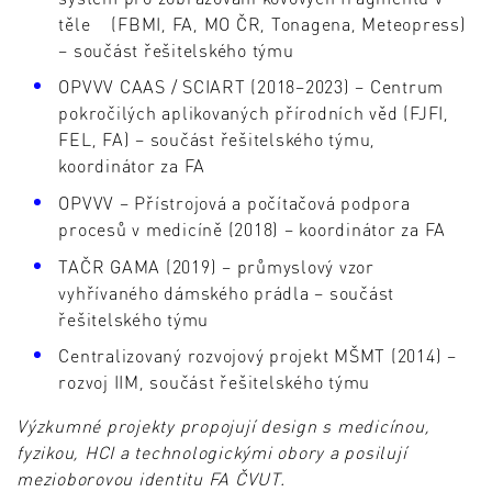
těle (FBMI, FA, MO ČR, Tonagena, Meteopress)
– součást řešitelského týmu
OPVVV CAAS / SCIART (2018–2023) – Centrum
pokročilých aplikovaných přírodních věd (FJFI,
FEL, FA) – součást řešitelského týmu,
koordinátor za FA
OPVVV – Přístrojová a počítačová podpora
procesů v medicíně (2018) – koordinátor za FA
TAČR GAMA (2019) – průmyslový vzor
vyhřívaného dámského prádla – součást
řešitelského týmu
Centralizovaný rozvojový projekt MŠMT (2014) –
rozvoj IIM, součást řešitelského týmu
Výzkumné projekty propojují design s medicínou,
fyzikou, HCI a technologickými obory a posilují
mezioborovou identitu FA ČVUT.