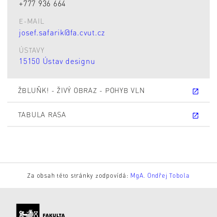
+777 936 664
E-MAIL
josef.safarik@fa.cvut.cz
ÚSTAVY
15150 Ústav designu
ŽBLUŇK! - ŽIVÝ OBRAZ - POHYB VLN
TABULA RASA
Za obsah této stránky zodpovídá:
MgA. Ondřej Tobola