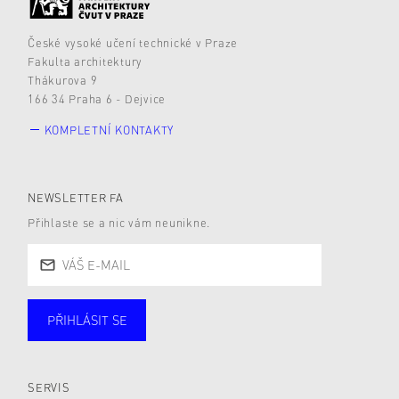
České vysoké učení technické v Praze
Fakulta architektury
Thákurova 9
166 34 Praha 6 - Dejvice
KOMPLETNÍ KONTAKTY
NEWSLETTER FA
Přihlaste se a nic vám neunikne.
PŘIHLÁSIT SE
Studující
Zaměstnané
Alumni
Veřejnost
Zájemce* kyně o studium
SERVIS