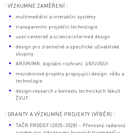
VÝZKUMNÉ ZAMĚŘENÍ
multimediální a interakční systémy
transparentní projekční technologie
user‑centered a science‑informed design
design pro zranitelné a specifické uživatelské
skupiny
AR/VR/MR, digitální rozhraní, UX/UI/GUI
mezioborové projekty propojující design, vědu a
technologie
design‑research v kontextu technických fakult
ČVUT
GRANTY A VÝZKUMNÉ PROJEKTY (VÝBĚR)
TAČR PRODEF (2025–2028) – Přenosný radarový
systém pro zobrazování kovových fragmentů v