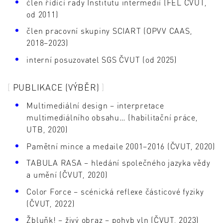
člen řídící rady Institutu intermedií (FEL ČVUT,
od 2011)
člen pracovní skupiny SCIART (OPVV CAAS,
2018–2023)
interní posuzovatel SGS ČVUT (od 2025)
PUBLIKACE (VÝBĚR)
Multimediální design – interpretace
multimediálního obsahu… (habilitační práce,
UTB, 2020)
Pamětní mince a medaile 2001–2016 (ČVUT, 2020)
TABULA RASA – hledání společného jazyka vědy
a umění (ČVUT, 2020)
Color Force – scénická reflexe částicové fyziky
(ČVUT, 2022)
Žbluňk! – živý obraz – pohyb vln (ČVUT, 2023)