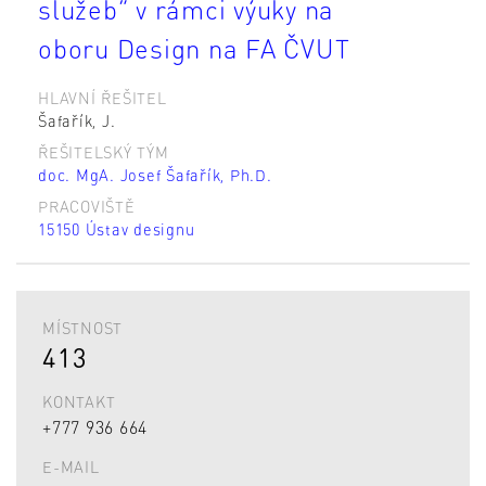
služeb“ v rámci výuky na
oboru Design na FA ČVUT
HLAVNÍ ŘEŠITEL
Šafařík, J.
ŘEŠITELSKÝ TÝM
doc. MgA. Josef Šafařík, Ph.D.
PRACOVIŠTĚ
15150 Ústav designu
MÍSTNOST
413
KONTAKT
+777 936 664
E-MAIL