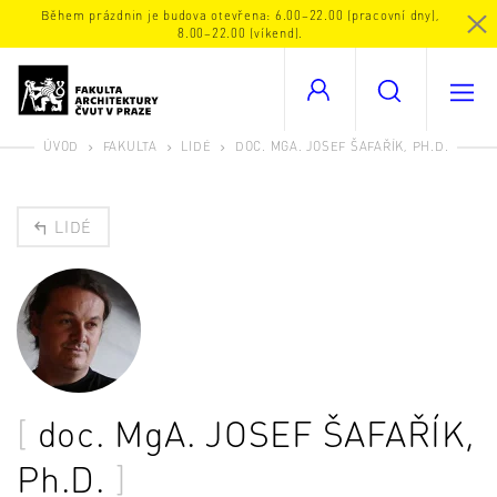
Během prázdnin je budova otevřena: 6.00–22.00 (pracovní dny),
8.00–22.00 (víkend).
ÚVOD
FAKULTA
LIDÉ
DOC. MGA. JOSEF ŠAFAŘÍK, PH.D.
LIDÉ
doc. MgA.
JOSEF ŠAFAŘÍK
,
Ph.D.