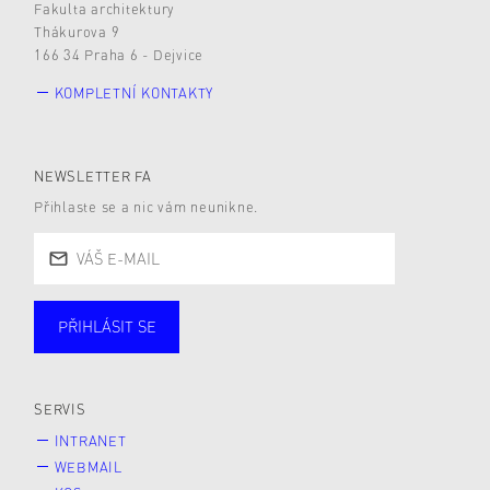
Fakulta architektury
Thákurova 9
166 34 Praha 6 - Dejvice
KOMPLETNÍ KONTAKTY
NEWSLETTER FA
Přihlaste se a nic vám neunikne.
PŘIHLÁSIT SE
Studující
Zaměstnané
Alumni
Veřejnost
Zájemce* kyně o studium
SERVIS
INTRANET
WEBMAIL