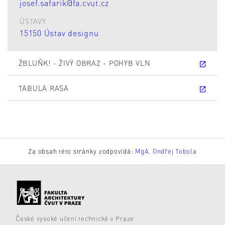
josef.safarik@fa.cvut.cz
ÚSTAVY
15150 Ústav designu
ŽBLUŇK! - ŽIVÝ OBRAZ - POHYB VLN
TABULA RASA
Za obsah této stránky zodpovídá:
MgA. Ondřej Tobola
České vysoké učení technické v Praze