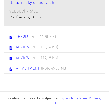
Ústav nauky o budovách
VEDOUCÍ PRÁCE
Redčenkov, Boris
THESIS
(PDF, 22,95 MB)
REVIEW
(PDF, 100,14 KB)
REVIEW
(PDF, 114,19 KB)
ATTACHMENT
(PDF, 45,30 MB)
Za obsah této stránky zodpovídá:
Ing. arch. Kateřina Rottová,
Ph.D.