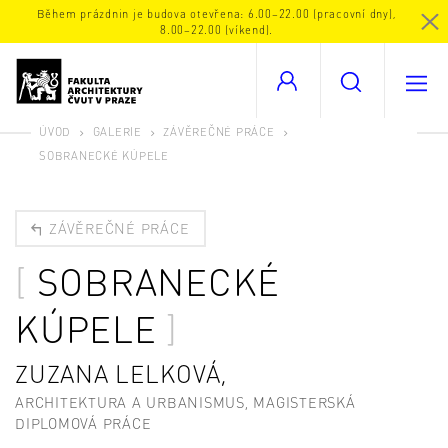
Během prázdnin je budova otevřena: 6.00–22.00 (pracovní dny),
8.00–22.00 (víkend).
ÚVOD
GALERIE
ZÁVĚREČNÉ PRÁCE
SOBRANECKÉ KÚPELE
ZÁVĚREČNÉ PRÁCE
SOBRANECKÉ
KÚPELE
ZUZANA LELKOVÁ,
ARCHITEKTURA A URBANISMUS, MAGISTERSKÁ
DIPLOMOVÁ PRÁCE