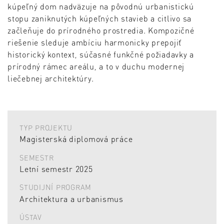
kúpeľný dom nadväzuje na pôvodnú urbanistickú
stopu zaniknutých kúpeľných stavieb a citlivo sa
začleňuje do prírodného prostredia. Kompozičné
riešenie sleduje ambíciu harmonicky prepojiť
historický kontext, súčasné funkčné požiadavky a
prírodný rámec areálu, a to v duchu modernej
liečebnej architektúry.
TYP PROJEKTU
Magisterská diplomová práce
SEMESTR
Letní semestr 2025
STUDIJNÍ PROGRAM
Architektura a urbanismus
ÚSTAV