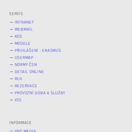
Veřejnost
Zájemce* kyně o studium
SERVIS
INTRANET
WEBMAIL
KOS
MOODLE
PŘIHLÁŠENÍ - ERASMUS
USERMAP
NORMY ČSN
DETAIL ONLINE
RUV
REZERVACE
PROVOZNÍ DOBA A SLUŽBY
V3S
INFORMACE
PRO MÉDIA