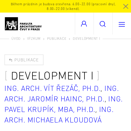
Během prázdnin je budova otevřena: 6.00–22.00 (pracovní dny),
8.00–22.00 (víkend).
ÚVOD
VÝZKUM
PUBLIKACE
DEVELOPMENT I
PUBLIKACE
DEVELOPMENT I
ING. ARCH. VÍT ŘEZÁČ, PH.D.
,
ING.
ARCH. JAROMÍR HAINC, PH.D.
,
ING.
PAVEL KRUPÍK, MBA, PH.D.
,
ING.
ARCH. MICHAELA KLOUDOVÁ