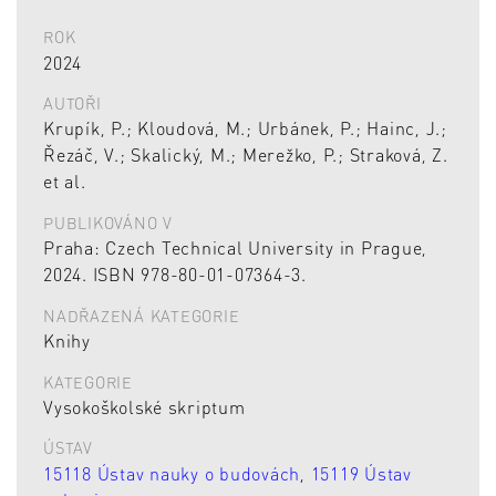
ROK
2024
AUTOŘI
Krupík, P.; Kloudová, M.; Urbánek, P.; Hainc, J.;
Řezáč, V.; Skalický, M.; Merežko, P.; Straková, Z.
et al.
PUBLIKOVÁNO V
Praha: Czech Technical University in Prague,
2024. ISBN 978-80-01-07364-3.
NADŘAZENÁ KATEGORIE
Knihy
KATEGORIE
Vysokoškolské skriptum
ÚSTAV
15118 Ústav nauky o budovách
,
15119 Ústav