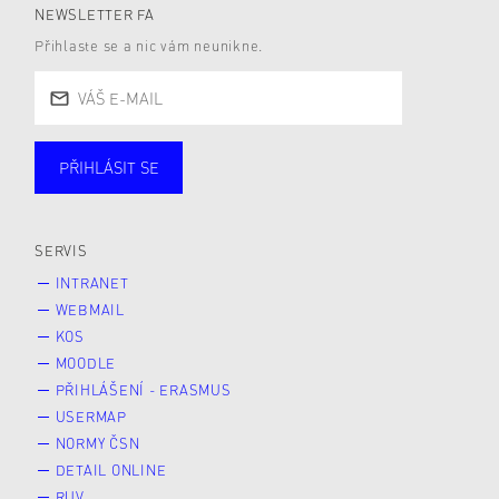
NEWSLETTER FA
Přihlaste se a nic vám neunikne.
PŘIHLÁSIT SE
Studující
Zaměstnané
Alumni
Veřejnost
Zájemce* kyně o studium
SERVIS
INTRANET
WEBMAIL
KOS
MOODLE
PŘIHLÁŠENÍ - ERASMUS
USERMAP
NORMY ČSN
DETAIL ONLINE
RUV