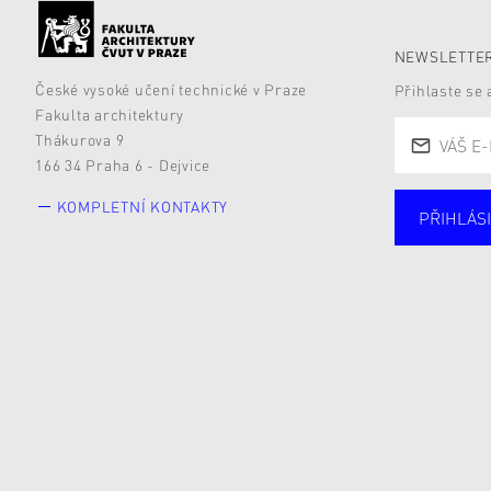
NEWSLETTER
České vysoké učení technické v Praze
Přihlaste se
Fakulta architektury
Thákurova 9
166 34 Praha 6 - Dejvice
KOMPLETNÍ KONTAKTY
PŘIHLÁSI
Studují
Alumni
Zájemc