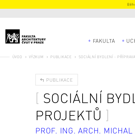
Běhe
FAKULTA
UC
ÚVOD
VÝZKUM
PUBLIKACE
SOCIÁLNÍ BYDLENÍ - PŘÍPRAV
PUBLIKACE
SOCIÁLNÍ BYD
PROJEKTŮ
PROF. ING. ARCH. MICHA