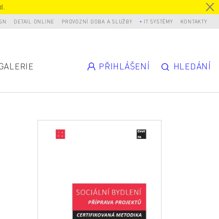
).
SN
DETAIL ONLINE
PROVOZNÍ DOBA A SLUŽBY
IT SYSTÉMY
KONTAKTY
GALERIE
PŘIHLÁŠENÍ
HLEDÁNÍ