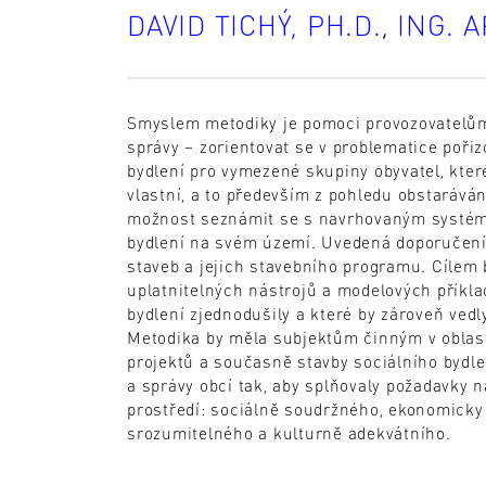
DAVID TICHÝ, PH.D.
,
ING. 
Smyslem metodiky je pomoci provozovatelům
správy – zorientovat se v problematice poři
bydlení pro vymezené skupiny obyvatel, kter
vlastní, a to především z pohledu obstarává
možnost seznámit se s navrhovaným systémem
bydlení na svém území. Uvedená doporučení 
staveb a jejich stavebního programu. Cílem 
uplatnitelných nástrojů a modelových příklad
bydlení zjednodušily a které by zároveň ved
Metodika by měla subjektům činným v oblast
projektů a současně stavby sociálního bydlen
a správy obcí tak, aby splňovaly požadavky n
prostředí: sociálně soudržného, ekonomicky
srozumitelného a kulturně adekvátního.