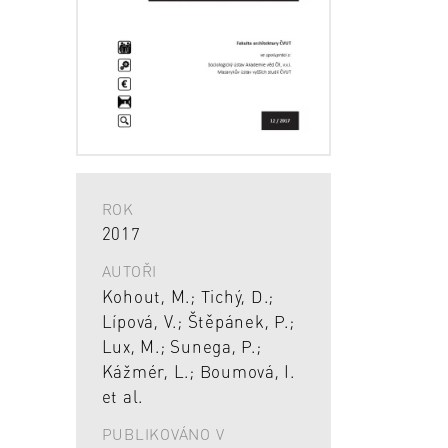
ROK
2017
AUTOŘI
Kohout, M.; Tichý, D.;
Lípová, V.; Štěpánek, P.;
Lux, M.; Sunega, P.;
Kážmér, L.; Boumová, I.
et al.
PUBLIKOVÁNO V