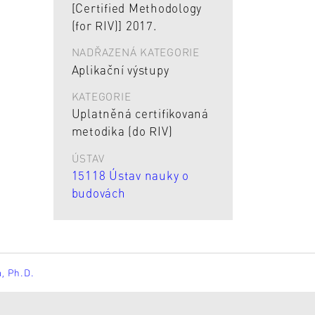
[Certified Methodology
(for RIV)] 2017.
NADŘAZENÁ KATEGORIE
Aplikační výstupy
KATEGORIE
Uplatněná certifikovaná
metodika (do RIV)
ÚSTAV
15118 Ústav nauky o
budovách
á, Ph.D.