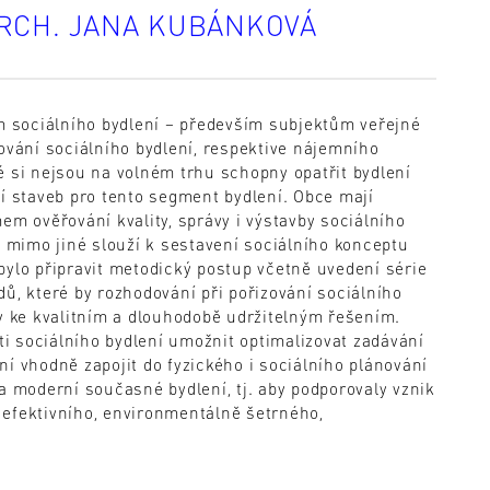
ARCH. JANA KUBÁNKOVÁ
 sociálního bydlení – především subjektům veřejné
zování sociálního bydlení, respektive nájemního
é si nejsou na volném trhu schopny opatřit bydlení
ní staveb pro tento segment bydlení. Obce mají
 ověřování kvality, správy i výstavby sociálního
mimo jiné slouží k sestavení sociálního konceptu
bylo připravit metodický postup včetně uvedení série
ů, které by rozhodování při pořizování sociálního
ly ke kvalitním a dlouhodobě udržitelným řešením.
i sociálního bydlení umožnit optimalizovat zadávání
í vhodně zapojit do fyzického i sociálního plánování
a moderní současné bydlení, tj. aby podporovaly vznik
 efektivního, environmentálně šetrného,