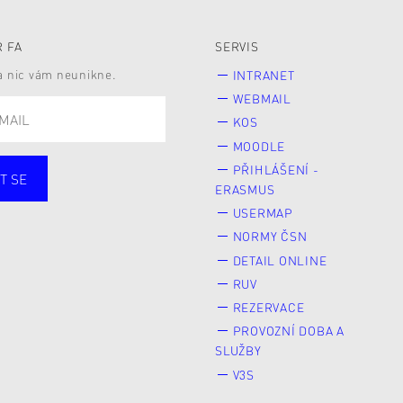
 FA
SERVIS
 a nic vám neunikne.
INTRANET
WEBMAIL
KOS
MOODLE
PŘIHLÁŠENÍ -
T SE
ERASMUS
cí
Zaměstnané
USERMAP
Veřejnost
NORMY ČSN
e* kyně o studium
DETAIL ONLINE
RUV
REZERVACE
PROVOZNÍ DOBA A
SLUŽBY
V3S