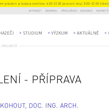
m prázdnin je budova otevřena: 6.00–22.00 (pracovní dny), 8.00–22.00 (víkend
INTRANET
WEBMAIL
PŘIHLÁŠENÍ - ERASMUS
NORMY Č
HAZEČI
STUDIUM
VÝZKUM
AKTUÁLNĚ
A PROJEKTŮ
LENÍ - PŘÍPRAVA
L KOHOUT
,
DOC. ING. ARCH.