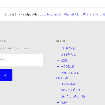
h této stránky zodpovídá:
doc. Ing. arch. Mgr. et Mgr. Klára Brůhov
 FA
SERVIS
 a nic vám neunikne.
INTRANET
WEBMAIL
KOS
MOODLE
PŘIHLÁŠENÍ -
T SE
ERASMUS
cí
Zaměstnané
USERMAP
Veřejnost
NORMY ČSN
e* kyně o studium
DETAIL ONLINE
RUV