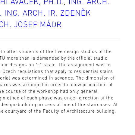
 HLAVÁČEK, PH.D.
,
ING. ARCH.
. ING. ARCH. IR. ZDENĚK
RCH. JOSEF MÁDR
o offer students of the five design studios of the
CTU more than is demanded by the official studio
their designs on 1:1 scale. The assignment was to
 Czech regulations that apply to residential stairs
terial was determined in advance. The dimension of
ards was arranged in order to allow production of
he course of the workshop had only general
 method of each phase was under direction of the
design-building process of one of the staircases. At
he courtyard of the Faculty of Architecture building.