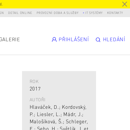
).
SN
DETAIL ONLINE
PROVOZNÍ DOBA A SLUŽBY
IT SYSTÉMY
KONTAKTY
GALERIE
PŘIHLÁŠENÍ
HLEDÁNÍ
ROK
2017
AUTOŘI
Hlaváček, D.; Kordovský,
P.; Liesler, L.; Mádr, J.;
Malošíková, Š.; Schleger,
E.; Seho, H.; Světlík, J. et