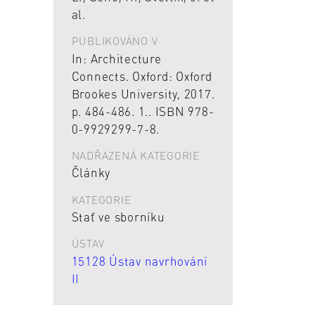
al.
PUBLIKOVÁNO V
In: Architecture
Connects. Oxford: Oxford
Brookes University, 2017.
p. 484-486. 1.. ISBN 978-
0-9929299-7-8.
NADŘAZENÁ KATEGORIE
Články
KATEGORIE
Stať ve sborníku
ÚSTAV
15128 Ústav navrhování
II