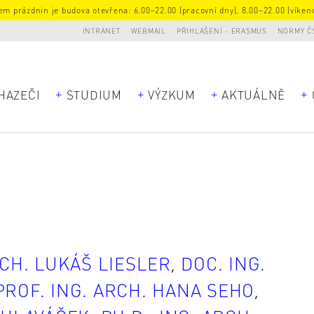
m prázdnin je budova otevřena: 6.00–22.00 (pracovní dny), 8.00–22.00 (víkend
INTRANET
WEBMAIL
PŘIHLÁŠENÍ - ERASMUS
NORMY Č
HAZEČI
STUDIUM
VÝZKUM
AKTUÁLNĚ
RCH. LUKÁŠ LIESLER
,
DOC. ING.
PROF. ING. ARCH. HANA SEHO
,