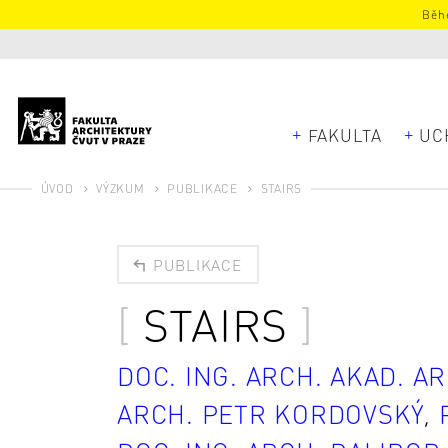
Běhe
FAKULTA
UC
ÚVOD
VÝZKUM
PUBLIKACE
STAIRS
PUBLIKACE
STAIRS
DOC. ING. ARCH. AKAD. A
ARCH. PETR KORDOVSKÝ
,