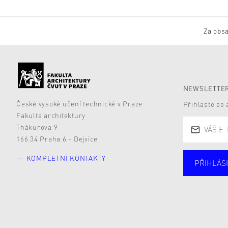
Za obsa
NEWSLETTER
České vysoké učení technické v Praze
Přihlaste se
Fakulta architektury
Thákurova 9
166 34 Praha 6 - Dejvice
KOMPLETNÍ KONTAKTY
PŘIHLÁSI
Studují
Alumni
Zájemc