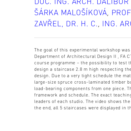
DOC. ING. ARCH. DALIBOR
ŠÁRKA MALOŠÍKOVÁ
,
PROF
ZAVŘEL, DR. H. C.
,
ING. A
The goal of this experimental workshop was t
Department of Architectural Design II , FA 
course programme – the possibility to test 
design a staircase 2.8 m high respecting the
design. Due to a very tight schedule the ma
large-size spruce cross-laminated timber bo
load-bearing components from one piece. T
framework and schedule. The exact teaching
leaders of each studio. The video shows the 
the end, all 5 staircases were displayed in t