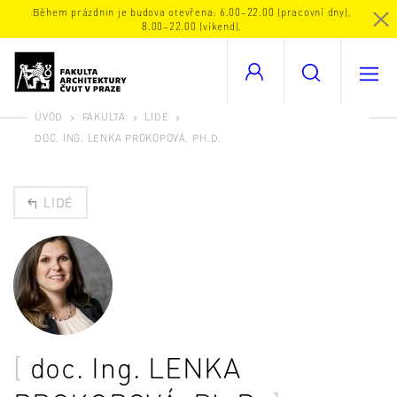
Během prázdnin je budova otevřena: 6.00–22.00 (pracovní dny),
8.00–22.00 (víkend).
ÚVOD
FAKULTA
LIDÉ
DOC. ING. LENKA PROKOPOVÁ, PH.D.
LIDÉ
doc. Ing.
LENKA