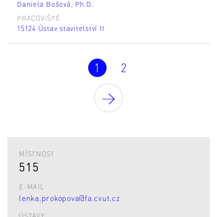
Daniela Bošová, Ph.D.
PRACOVIŠTĚ
15124 Ústav stavitelství II
1
2
MÍSTNOST
515
E-MAIL
lenka.prokopova@fa.cvut.cz
ÚSTAVY