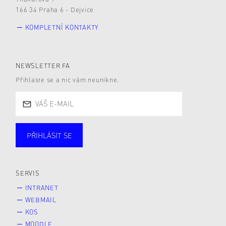
166 34 Praha 6 - Dejvice
KOMPLETNÍ KONTAKTY
NEWSLETTER FA
Přihlaste se a nic vám neunikne.
PŘIHLÁSIT SE
Studující
Zaměstnané
Alumni
Veřejnost
Zájemce* kyně o studium
SERVIS
INTRANET
WEBMAIL
KOS
MOODLE