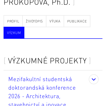
PROKOPOVÁ
, Ph.D.
PROFIL
ŽIVOTOPIS
VÝUKA
PUBLIKACE
VÝZKUM
VÝZKUMNÉ PROJEKTY
Mezifakultní studentská
doktorandská konference
2026 - Architektura,
stavebnictví a inovace