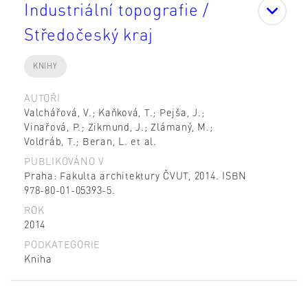
Industriální topografie /
Středočeský kraj
KNIHY
AUTOŘI
Valchářová, V.; Kaňková, T.; Pejša, J.;
Vinařová, P.; Zikmund, J.; Zlámaný, M.;
Voldráb, T.; Beran, L. et al.
PUBLIKOVÁNO V
Praha: Fakulta architektury ČVUT, 2014. ISBN
978-80-01-05393-5.
ROK
2014
PODKATEGORIE
Kniha