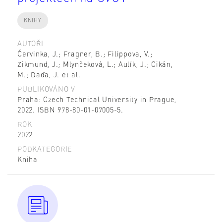
KNIHY
AUTOŘI
Červinka, J.; Fragner, B.; Filippova, V.;
Zikmund, J.; Mlynčeková, L.; Aulík, J.; Cikán,
M.; Daďa, J. et al.
PUBLIKOVÁNO V
Praha: Czech Technical University in Prague,
2022. ISBN 978-80-01-07005-5.
ROK
2022
PODKATEGORIE
Kniha