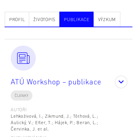
PROFIL
ŽIVOTOPIS
PUBLIKACE
VÝZKUM
ATÚ Workshop – publikace
ČLÁNKY
AUTOŘI
Lehkoživová, I.; Zikmund, J.; Tóthová, L.;
Aulický, V.; Efler, T.; Hájek, P.; Beran, L.;
Červinka, J. et al.