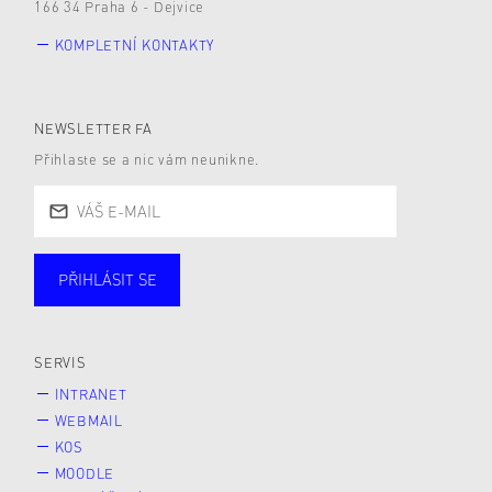
166 34 Praha 6 - Dejvice
KOMPLETNÍ KONTAKTY
NEWSLETTER FA
Přihlaste se a nic vám neunikne.
PŘIHLÁSIT SE
Studující
Zaměstnané
Alumni
Veřejnost
Zájemce* kyně o studium
SERVIS
INTRANET
WEBMAIL
KOS
MOODLE