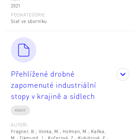
2021
PODKATEGORIE
Stať ve sborníku
Přehlížené drobné
zapomenuté industriální
stopy v krajině a sídlech
KNIHY
AUTOŘI
Fragner, B.; Vonka, M.; Hofman, M.; Kaňka,
M.; Zikmund, J.; Kučerová, Z.; Kubjátová, E.;