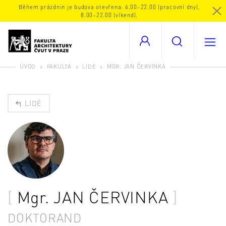
Během prázdnin je budova otevřena: 6.00–22.00 (pracovní dny),
8.00–22.00 (víkend).
ÚVOD
FAKULTA
LIDÉ
MGR. JAN ČERVINKA
LIDÉ
Mgr.
JAN ČERVINKA
DOKTORAND